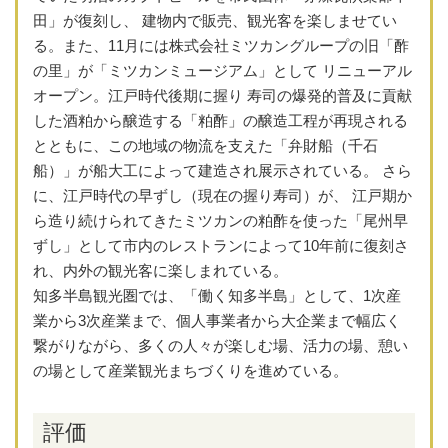
田」が復刻し、 建物内で販売、観光客を楽しませてい
る。また、11月には株式会社ミツカングループの旧「酢
の里」が「ミツカンミュージアム」として リニューアル
オープン。江戸時代後期に握り 寿司の爆発的普及に貢献
した酒粕から醸造する「粕酢」の醸造工程が再現される
とともに、この地域の物流を支えた「弁財船（千石
船）」が船大工によって建造され展示されている。 さら
に、江戸時代の早ずし（現在の握り寿司）が、 江戸期か
ら造り続けられてきたミツカンの粕酢を使った「尾州早
ずし」として市内のレストランによって10年前に復刻さ
れ、内外の観光客に楽しまれている。
知多半島観光圏では、「働く知多半島」として、1次産
業から3次産業まで、個人事業者から大企業まで幅広く
繋がりながら、多くの人々が楽しむ場、活力の場、憩い
の場として産業観光まちづくりを進めている。
評価