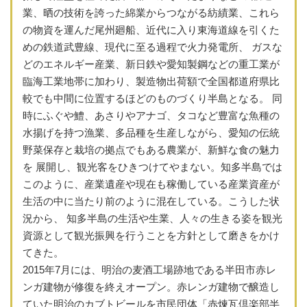
業、晒の技術を誇った綿業からつながる紡績業、これら
の物資を運んだ尾州廻船、近代に入り東海道線を引くた
めの鉄道武豊線、現代に至る過程で火力発電所、 ガスな
どのエネルギー産業、新日鉄や愛知製鋼などの重工業が
臨海工業地帯に加わり、製造物出荷額で全国都道府県比
較でも中間に位置するほどのものづくり半島となる。 同
時にふぐや鱧、あさりやアナゴ、タコなど豊富な魚種の
水揚げを持つ漁業、多品種を生産しながら、愛知の伝統
野菜保存と栽培の拠点でもある農業が、新鮮な食の魅力
を 展開し、観光客をひきつけてやまない。知多半島では
このように、産業遺産や現在も稼働している産業資産が
生活の中に当たり前のように混在している。こうした状
況から、 知多半島の生活や生業、人々の生きる姿を観光
資源として観光振興を行うことを方針として磨きをかけ
てきた。
2015年7月には、明治の麦酒工場跡地である半田市赤レ
ンガ建物が修復を終えオープン。赤レンガ建物で醸造し
ていた明治のカブトビールを市民団体「赤煉瓦倶楽部半