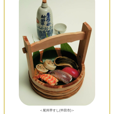
＜尾州早すし(半田市)＞