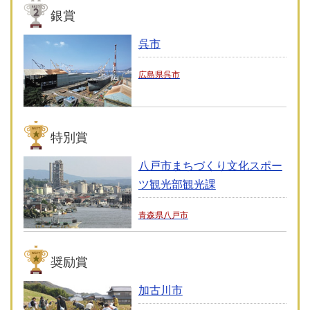
銀賞
呉市
広島県呉市
特別賞
八戸市まちづくり文化スポー
ツ観光部観光課
青森県八戸市
奨励賞
加古川市