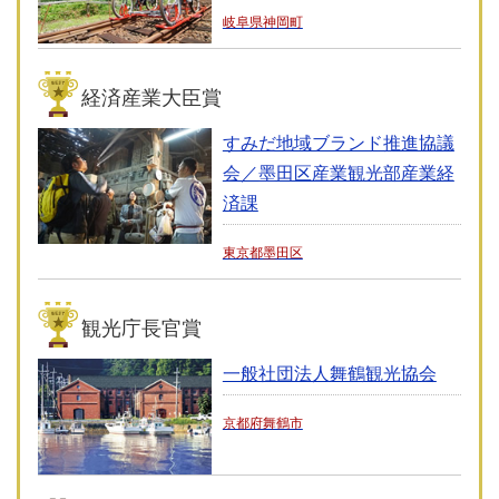
岐阜県神岡町
経済産業大臣賞
すみだ地域ブランド推進協議
会／墨田区産業観光部産業経
済課
東京都墨田区
観光庁長官賞
一般社団法人舞鶴観光協会
京都府舞鶴市