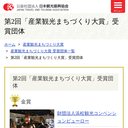
第2回「産業観光まちづくり大賞」受
賞団体
ホーム
産業観光まちづくり大賞
産業観光まちづくり大賞 受賞団体一覧
第2回「産業観光まちづくり大賞」受賞団体
第2回「産業観光まちづくり大賞」受賞団
体
金賞
財団法人浜松観光コンベンシ
ョンビューロー