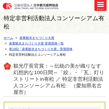
特定非営利活動法人コンソーシアム有
松
ホーム
産業観光まちづくり大賞
産業観光まちづくり大賞 受賞団体一覧
第14回「産業観光まちづくり大賞」受賞団体
特定非営利活動法人コンソーシアム有松
観光庁長官賞：～伝統の美が織りなす
幻想的な100日間～「絞」・「瓦」灯り
ストリートin有松 ／ 特定非営利活動法
人コンソーシアム有松 （愛知県名古
屋市）