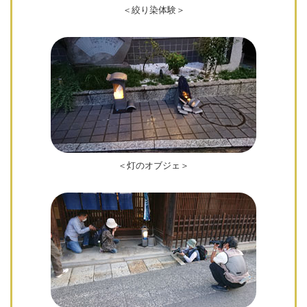
＜絞り染体験＞
＜灯のオブジェ＞