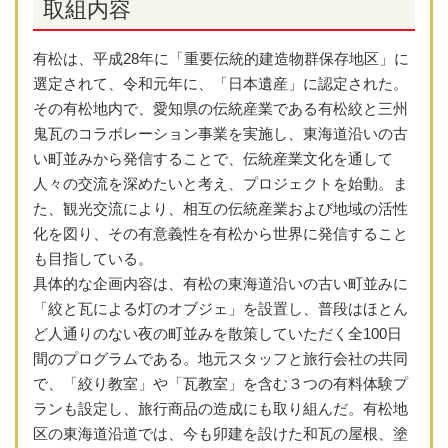
取組内容
有松は、平成28年に「重要伝統的建造物群保存地区」に
選定されて、令和元年に、「日本遺産」に認定された。
その有松地内で、愛知県の伝統産業である有松絞と三州
鬼瓦のコラボレーション事業を実施し、東海道沿いの古
い町並みから発信することで、伝統産業文化を通して
人々の交流を深めたいと考え、プロジェクトを始動。ま
た、観光交流により、相互の伝統産業および地域の活性
化を図り、その有意義性を有松から世界に発信すること
も目指している。
具体的な企画内容は、有松の東海道沿いの古い町並みに
「絞と瓦による灯のオブジェ」を設置し、普段はほとん
ど人通りのない夜の町並みを散策していただく全100日
間のプログラムである。地元スタッフと旅行会社の共同
で、「絞り教室」や「瓦教室」を含む３つの有料体験プ
ランも設定し、旅行商品の造成にも取り組んだ。有松地
区の東海道沿道では、今も卯建を設けた和瓦の屋根、塗