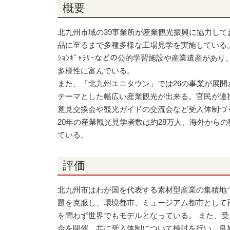
概要
北九州市域の39事業所が産業観光振興に協力して
品に至るまで多種多様な工場見学を実施している。周
ｼｮﾝｷﾞｬﾗﾘｰなどの公的学習施設や産業遺産があ
多様性に富んでいる。
また、「北九州エコタウン」では26の事業が展開
テーマとした幅広い産業観光が出来る。官民が連
意見交換会や観光ガイドの交流会など受入体制づ
20年の産業観光見学者数は約28万人、海外からの
ている。
評価
北九州市はわが国を代表する素材型産業の集積地
題を克服し、環境都市、ミュージアム都市として
を問わず世界でもモデルとなっている。 また、
合を開催、共に受入体制について検討を行い、良