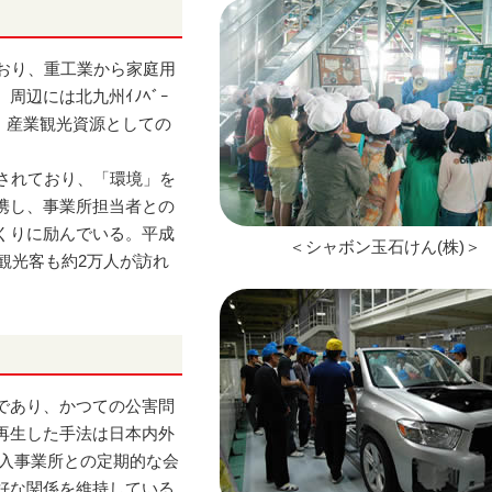
おり、重工業から家庭用
辺には北九州ｲﾉﾍﾞｰ
り、産業観光資源としての
されており、「環境」を
携し、事業所担当者との
くりに励んでいる。平成
＜シャボン玉石けん(株)＞
観光客も約2万人が訪れ
であり、かつての公害問
再生した手法は日本内外
受入事業所との定期的な会
好な関係を維持している