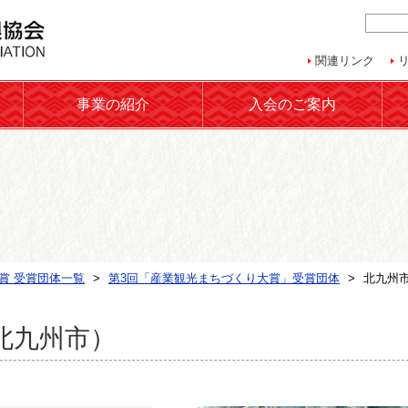
関連リンク
事業の紹介
入会のご案内
賞 受賞団体一覧
第3回「産業観光まちづくり大賞」受賞団体
北九州
北九州市）