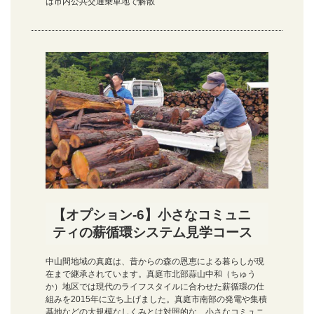
は市内公共交通乗車地で解散
【オプション-6】小さなコミュニ
ティの薪循環システム見学コース
中山間地域の真庭は、昔からの森の恩恵による暮らしが現
在まで継承されています。真庭市北部蒜山中和（ちゅう
か）地区では現代のライフスタイルに合わせた薪循環の仕
組みを2015年に立ち上げました。真庭市南部の発電や集積
基地などの大規模なしくみとは対照的な、小さなコミュニ