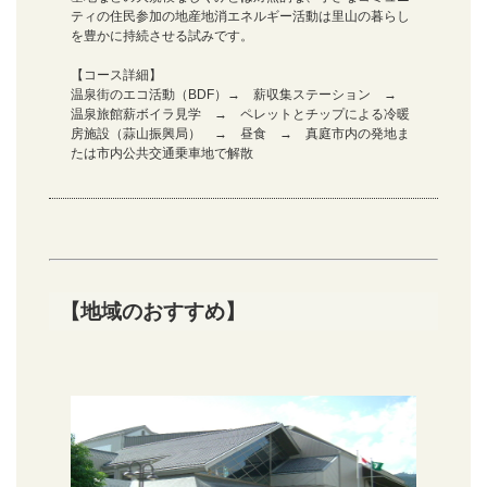
ティの住民参加の地産地消エネルギー活動は里山の暮らし
を豊かに持続させる試みです。
【コース詳細】
温泉街のエコ活動（BDF）→ 薪収集ステーション →
温泉旅館薪ボイラ見学 → ペレットとチップによる冷暖
房施設（蒜山振興局） → 昼食 → 真庭市内の発地ま
たは市内公共交通乗車地で解散
【地域のおすすめ】