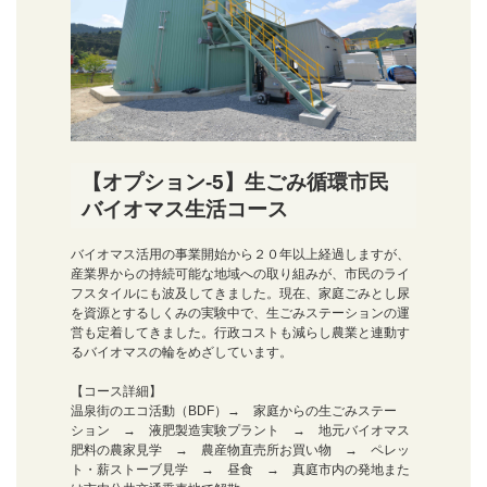
【オプション-5】生ごみ循環市民
バイオマス生活コース
バイオマス活用の事業開始から２０年以上経過しますが、
産業界からの持続可能な地域への取り組みが、市民のライ
フスタイルにも波及してきました。現在、家庭ごみとし尿
を資源とするしくみの実験中で、生ごみステーションの運
営も定着してきました。行政コストも減らし農業と連動す
るバイオマスの輪をめざしています。
【コース詳細】
温泉街のエコ活動（BDF）→ 家庭からの生ごみステー
ション → 液肥製造実験プラント → 地元バイオマス
肥料の農家見学 → 農産物直売所お買い物 → ペレッ
ト・薪ストーブ見学 → 昼食 → 真庭市内の発地また