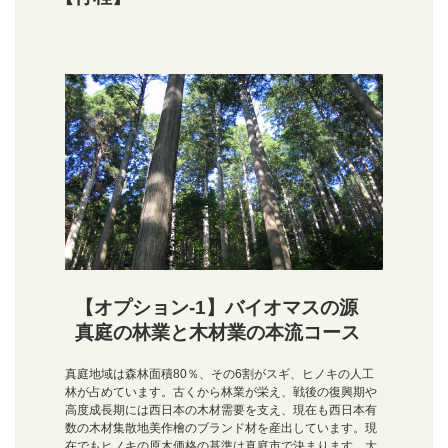
【オプション-1】バイオマスの源
真庭の林業と木材業の本流コース
真庭地域は森林面積80％、その6割がスギ、ヒノキの人工
林が占めています。古くから林業が栄え、戦後の復興期や
高度成長期には西日本の木材需要を支え、現在も西日本有
数の木材集散地美作檜のブランド材を産出しています。現
在でもヒノキの原木価格の基準は真庭市で決まります。大