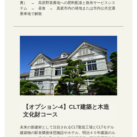
糞） → 高原野菜農地への肥料配達と散布サービスシス
テム → 昼食 → 真庭市内の発地または市内公共交通
乗車地で解散
【オプション-4】CLT建築と木造
文化財コース
未来の新建材として注目されるCLT製造工場とCLTモデル
建築物の駅舎隣接休憩施設やホテル、明治４０年建築のル