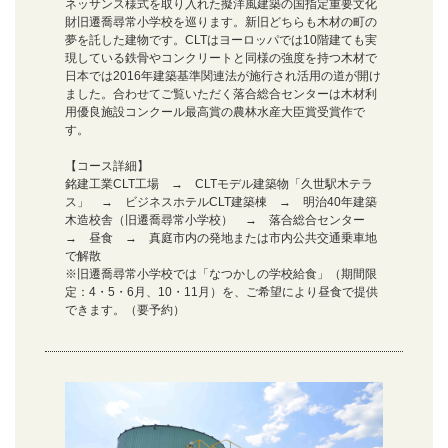
ネッサンス様式を取り入れた擬洋風建築の国指定重要文化
財旧遷喬尋常小学校を巡ります。新旧どちらも木材の町の
夢を託した建物です。CLTはヨーロッパでは10階建ても実
現している鉄骨やコンクリートと同様の強度を持つ木材で
日本では2016年建築基準関連法が施行され活用の道が開け
ました。合わせてご覧いただく落合総合センターは木材利
用優良施設コンクール最高賞の農林水産大臣賞受賞作で
す。
【コース詳細】
銘建工業CLT工場 → CLTモデル建築物「久世駅木テラ
ス」 → ビジネスホテルCLT建築棟 → 明治40年建築
木造校舎（旧遷喬尋常小学校） → 落合総合センター
→ 昼食 → 真庭市内の発地または市内公共交通乗車地
で解散
※旧遷喬尋常小学校では「なつかしの学校給食」（期間限
定：4・5・6月、10・11月）を、ご希望により昼食で提供
できます。（要予約）