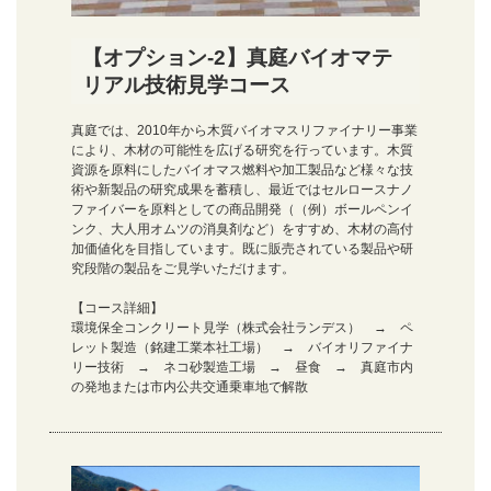
【オプション-2】真庭バイオマテ
リアル技術見学コース
真庭では、2010年から木質バイオマスリファイナリー事業
により、木材の可能性を広げる研究を行っています。木質
資源を原料にしたバイオマス燃料や加工製品など様々な技
術や新製品の研究成果を蓄積し、最近ではセルロースナノ
ファイバーを原料としての商品開発（（例）ボールペンイ
ンク、大人用オムツの消臭剤など）をすすめ、木材の高付
加価値化を目指しています。既に販売されている製品や研
究段階の製品をご見学いただけます。
【コース詳細】
環境保全コンクリート見学（株式会社ランデス） → ペ
レット製造（銘建工業本社工場） → バイオリファイナ
リー技術 → ネコ砂製造工場 → 昼食 → 真庭市内
の発地または市内公共交通乗車地で解散