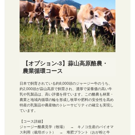
【オプション-3】蒜山高原酪農・
農業循環コース
日本で飼育されている約8,000頭のジャージー牛のうち、
約2,000頭が蒜山高原で飼育され、濃厚で栄養価の高い牛
乳や乳製品は、高い評価を得ています。この酪農も林業・
農業と地域内循環の輪を形成し牧草や肥料の安全性を高め
特産の乳製品や農産物のトレーサビリティの確立も実現し
ています。
【コース詳細】
ジャージー酪農見学（牧場） → キノコ生産のバイオマ
ス利用（栽培ポット） → 堆肥プラント（おが粉と牛