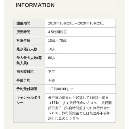
INFORMATION
開催期間
2019年10月23日～2020年10月23日
所要時間
4.5時間程度
対象年齢
10歳～70歳
最少催行人数
10人
受入最大人数(募
80人
集人員)
雨天時対応
不可
事前予約
不要
予約受付期限
1日前00:00まで
キャンセルポリ
催行日の前日から起算して7日目～前日
シー
（17時）まで旅行代金の３０％、 旅行開
始日当日（集合時間前まで）旅行代金の
５０％、旅行開始後または無連絡不参加
旅行代金の１００％