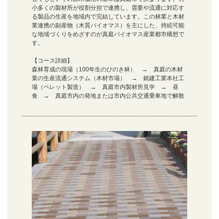
小多くの製材所が役割分担で連携し、需要や流通に対応す
る製品の生産を地域内で完結しています。この林業と木材
業連携の副産物（木質バイオマス）を主にした、持続可能
な地域づくりをめざすのが真庭バイオマス産業都市構想で
す。
【コース詳細】
森林育成の現場（100年生のひのき林） → 真庭の木材
業の生産流通システム（木材市場） → 銘建工業本社工
場（ペレット製造） → 真庭市内製材所見学 → 昼
食 → 真庭市内の発地または市内公共交通乗車地で解散