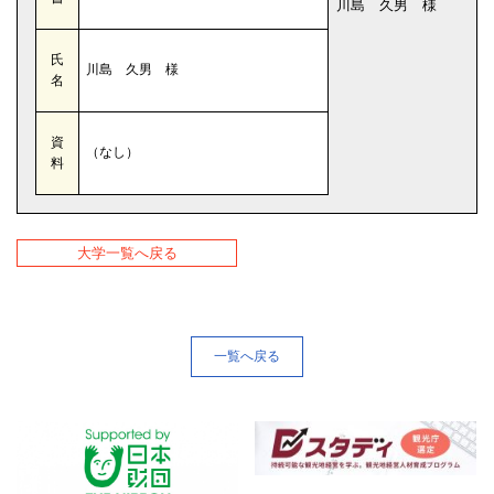
川島 久男 様
氏
川島 久男 様
名
資
（なし）
料
大学一覧へ戻る
一覧へ戻る