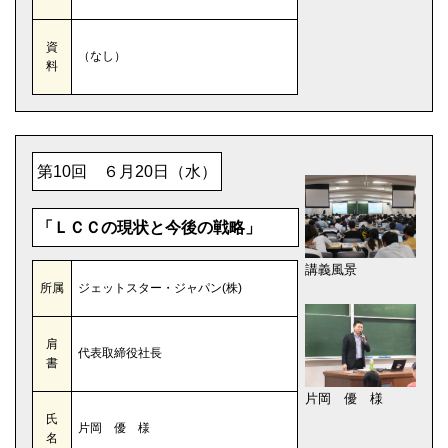
資
（なし）
料
第10回 ６月20日（水）
「ＬＣＣの現状と今後の戦略」
講義風景
所属
ジェットスター・ジャパン(株)
肩
代表取締役社長
書
片岡 優 様
氏
片岡 優 様
名