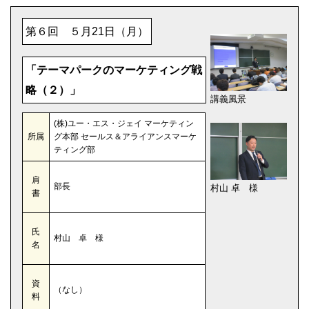
第６回 ５月21日（月）
「テーマパークのマーケティング戦
略（２）」
講義風景
(株)ユー・エス・ジェイ マーケティン
所属
グ本部 セールス＆アライアンスマーケ
ティング部
肩
部長
村山 卓 様
書
氏
村山 卓 様
名
資
（なし）
料