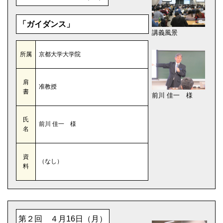
「ガイダンス」
講義風景
所属
京都大学大学院
肩
准教授
書
前川 佳一 様
氏
前川 佳一 様
名
資
（なし）
料
第２回 ４月16日（月）