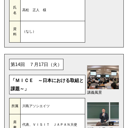
氏
高松 正人 様
名
資
（なし）
料
第14回 ７月17日（火）
「ＭＩＣＥ ～日本における取組と
課題～」
講義風景
所属
川島アソシエイツ
肩
代表、ＶＩＳＩＴ ＪＡＰＡＮ大使
書