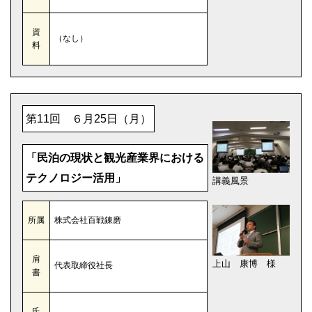
資
（なし）
料
第11回 ６月25日（月）
「民泊の現状と観光産業界における
テクノロジー活用」
講義風景
所属
株式会社百戦錬磨
肩
上山 康博 様
代表取締役社長
書
氏