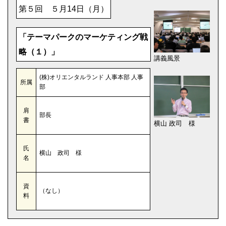
第５回 ５月14日（月）
「テーマパークのマーケティング戦
略（１）」
講義風景
(株)オリエンタルランド 人事本部 人事
所属
部
肩
部長
書
横山 政司 様
氏
横山 政司 様
名
資
（なし）
料