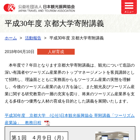
平成30年度 京都大学寄附講義
ホーム
活動報告
平成30年度 京都大学寄附講義
2018年04月10日
人材育成
本年度で７年目となります京都大学寄附講義は、観光について造詣の
深い有識者やツーリズム産業界のトップマネージメントを客員講師とし
て招聘し、理論面とともに実務面からもツーリズム産業の実態を理解
し、今後のツーリズム産業のあり方を論じ、また観光及びツーリズム産
業に関する研究教育の一層の充実を図り、将来のツーリズム産業界を支
える多様かつ優秀な人材の育成を目的とした講義を展開いたします。
平成30年度 京都大学 (公社)日本観光振興協会 寄附講義「ツーリズム
産業論」 教務日程
第１回 ４月９日（月）