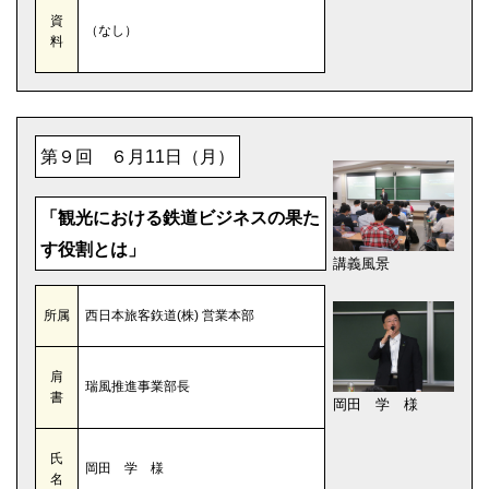
資
（なし）
料
第９回 ６月11日（月）
「観光における鉄道ビジネスの果た
す役割とは」
講義風景
所属
西日本旅客鉃道(株) 営業本部
肩
瑞風推進事業部長
書
岡田 学 様
氏
岡田 学 様
名