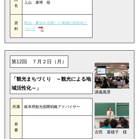
上山 康博 様
名
資
民泊・農泊を活用した地域の活性化に
料
ついて
第12回 ７月２日（月）
「観光まちづくり ～観光による地
域活性化～」
講義風景
所属
岐阜県観光国際戦略アドバイザー
肩
書
古田 菜穂子 様