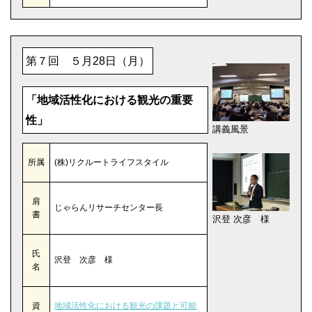
第７回 ５月28日（月）
「地域活性化における観光の重要
性」
講義風景
所属
(株)リクルートライフスタイル
肩
じゃらんリサーチセンター長
書
沢登 次彦 様
氏
沢登 次彦 様
名
資
地域活性化における観光の課題と可能