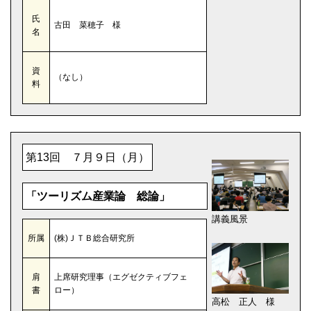
氏
古田 菜穂子 様
名
資
（なし）
料
第13回 ７月９日（月）
「ツーリズム産業論 総論」
講義風景
所属
(株)ＪＴＢ総合研究所
肩
上席研究理事（エグゼクティブフェ
書
ロー）
高松 正人 様