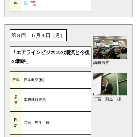
料
性
第８回 ６月４日（月）
「エアラインビジネスの潮流と今後
の戦略」
講義風景
所属
日本航空(株)
肩
二宮 秀生 様
常務執行役員
書
氏
二宮 秀生 様
名