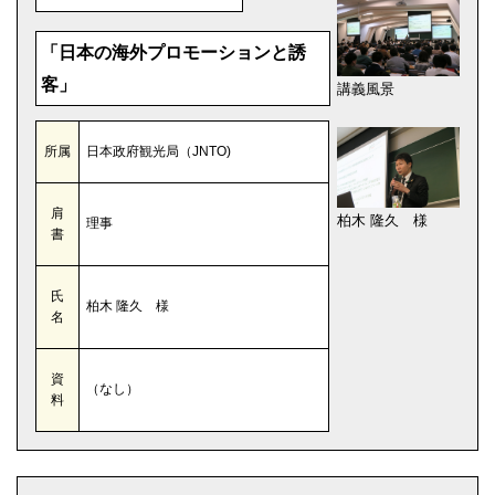
「日本の海外プロモーションと誘
客」
講義風景
所属
日本政府観光局（JNTO)
肩
柏木 隆久 様
理事
書
氏
柏木 隆久 様
名
資
（なし）
料