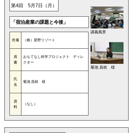
第4回 5月7日（月）
「宿泊産業の課題と今後」
講義風景
所属
（株）星野リゾート
肩
おもてなし科学プロジェクト ディレ
書
クター
菊池 昌枝 様
氏
菊池 昌枝 様
名
資
（なし）
料