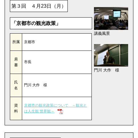
第３回 ４月23日（月）
「京都市の観光政策」
講義風景
所属
京都市
肩
市長
書
門川 大作 様
氏
門川 大作 様
名
資
京都市の観光政策について ～観光と
料
は人生観 世界観～