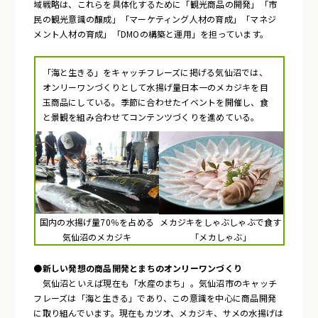
域戦略は、これらを具体化するために「観光商品の開発」「市
民の観光意識の醸成」「マーケティング人材の育成」「マネジ
メント人材の育成」「DMOの構築と運用」を担っています。
「海と生きる」をキャッチフレーズに掲げる気仙沼では、
オンリーワンづくりとして水揚げ量日本一のメカジキを目
玉商品にしている。季節に合わせたイベントを開催し、食
と景観を組み合わせてコンテンツづくりを進めている。
国内の水揚げ量70％を占める
メカジキをしゃぶしゃぶで食す
気仙沼のメカジキ
「メカしゃぶ」
●新しい発想の商品開発とまちのオンリーワンづくり
気仙沼といえば現在も「水産のまち」。気仙沼市のキャッチ
フレーズは「海と生きる」であり、この意識を中心に商品開発
に取り組んでいます。現在もカツオ、メカジキ、サメの水揚げは