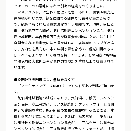
ではこの二つの意味にあわせ別々の組織をつくりました。
「マネジメント」は全体の管理・経営にあたり、気仙沼観光推
進機構が担います。観光に関わる団体の代表者が集まるもの
で、観光全般にわたる意志決定を行う組織です。現在、気仙沼
市、気仙沼商工会議所、気仙沼観光コンベンション協会、気仙
沼地域戦略、本吉唐桑商工会が幹事会を構成。２か月に１回程
度開催される幹事会には市長をはじめ、各組織のトップが出席
し、方向性を共有し、市の年間予算も含めて、観光に関わるほ
ぼすべてをまとめていく権限を持っています。その内容は幹事会
開催以前に実務担当者が具体的な検討を重ねた上で提案されて
います。
●役割分担を明確にし、無駄をなくす
「マーケティング」はDMO（一社）気仙沼地域戦略が担いま
す。
気仙沼地域戦略の結成にあたり、気仙沼市、観光コンベンシ
ョン協会、商工会議所、リアス観光創造プラットフォームら関
係者で議論を重ね、既存組織の業務の棚卸を行ったところ、重
複と欠落が明確になりました。例えば「誘客営業」「受入れ」
は市行政と観光コンベンション協会が、「商品開発」は観光コ
ンベンション協会とリアス観光創造プラットフォームが、「情