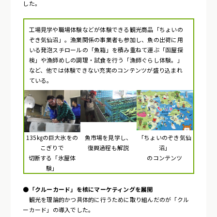
した。
工場見学や職場体験などが体験できる観光商品「ちょいの
ぞき気仙沼」。漁業関係の事業者も参加し、魚の出荷に用
いる発泡スチロールの「魚箱」を積み重ねて運ぶ「函屋探
検」や漁師めしの調理・試食を行う「漁師ぐらし体験。」
など、他では体験できない充実のコンテンツが盛り込まれ
ている。
135㎏の巨大氷をの
魚市場を見学し、
「ちょいのぞき気仙
こぎりで
復興過程も解説
沼」
切断する「氷屋体
のコンテンツ
験」
●「クルーカード」を核にマーケティングを展開
観光を理論的かつ具体的に行うために取り組んだのが「クル
ーカード」の導入でした。