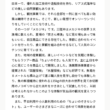
日本一で、優れた加工技術や造船技術を持ち、リアス式海岸な
どの美しい自然景観もあります。
しかし、観光事業では、それら全部を一列に並べても高い効
果は期待できません。そこで、新しい発想でオンリーワンづく
りをしていくことになりました。
その一つが「メカジキ」です。三陸沖はメカジキの世界３大
漁場に数えられ、夏場の「突きん棒漁」など見せ場もあって味
もいいと、目玉商品にできる存在でした。季節に合わせたイベ
ントを行ったり、食と景観を組み合わせるなどして人気のコン
テンツに育てています。
また、地域の産業観光、楽しいイベントなどを気軽に体験し
てもらうツアー商品「ちょいのぞき」も人気です。主に土日を中
心に見どころを商品として開発しました。漁業関係事業者から
提案された「函屋探検」「氷屋探検」なども好評です。魚箱を
８メートルも積み上げて運ぶ職人技を見学し自分でも体験した
り、魚の鮮度維持に使われる135kgの巨大氷の世界を見て氷切断
用のノコギリから出た氷片をかき氷として試食したりと、以前
は考えられなかったこのような体験が気仙沼の観光を変えつつ
あります。
また、平日利用や小人数利用のための「ちょいのぞきセレク
ト」も、ユーザーのさまざまなニーズに合わせて改良を始めま