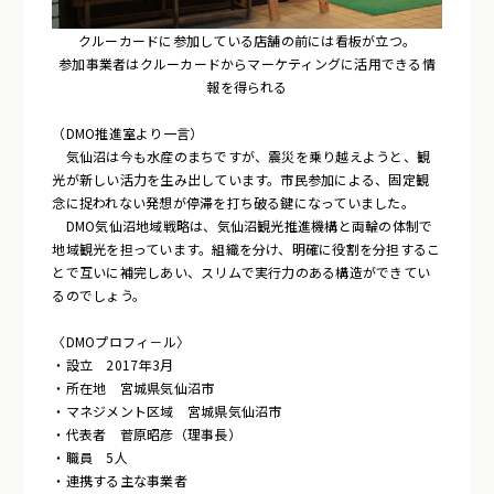
クルーカードに参加している店舗の前には看板が立つ。
参加事業者はクルーカードからマーケティングに活用できる情
報を得られる
（DMO推進室より一言）
気仙沼は今も水産のまちですが、震災を乗り越えようと、観
光が新しい活力を生み出しています。市民参加による、固定観
念に捉われない発想が停滞を打ち破る鍵になっていました。
DMO気仙沼地域戦略は、気仙沼観光推進機構と両輪の体制で
地域観光を担っています。組織を分け、明確に役割を分担するこ
とで互いに補完しあい、スリムで実行力のある構造ができてい
るのでしょう。
〈DMOプロフィ－ル〉
・設立 2017年3月
・所在地 宮城県気仙沼市
・マネジメント区域 宮城県気仙沼市
・代表者 菅原昭彦（理事長）
・職員 5人
・連携する主な事業者