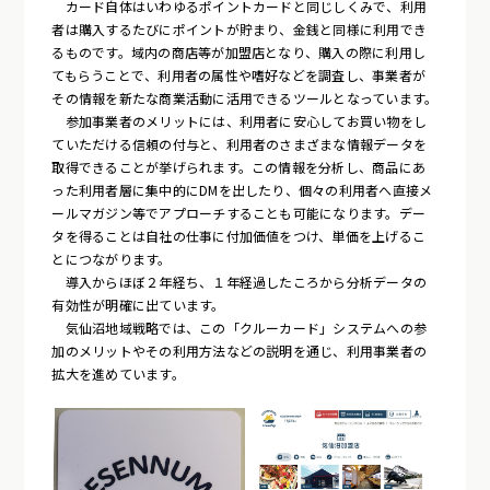
カード自体はいわゆるポイントカードと同じしくみで、利用
者は購入するたびにポイントが貯まり、金銭と同様に利用でき
るものです。域内の商店等が加盟店となり、購入の際に利用し
てもらうことで、利用者の属性や嗜好などを調査し、事業者が
その情報を新たな商業活動に活用できるツールとなっています。
参加事業者のメリットには、利用者に安心してお買い物をし
ていただける信頼の付与と、利用者のさまざまな情報データを
取得できることが挙げられます。この情報を分析し、商品にあ
った利用者層に集中的にDMを出したり、個々の利用者へ直接メ
ールマガジン等でアプローチすることも可能になります。デー
タを得ることは自社の仕事に付加価値をつけ、単価を上げるこ
とにつながります。
導入からほぼ２年経ち、１年経過したころから分析データの
有効性が明確に出ています。
気仙沼地域戦略では、この「クルーカード」システムへの参
加のメリットやその利用方法などの説明を通じ、利用事業者の
拡大を進めています。