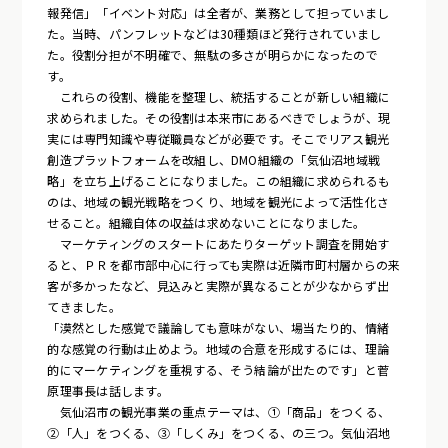
報発信」「イベント対応」は全者が、業務として担っていまし
た。当時、パンフレットなどは30種類ほど発行されていまし
た。役割分担が不明確で、無駄の多さが明らかになったので
す。
これらの役割、機能を整理し、統括することが新しい組織に
求められました。その役割は本来市にあるべきでしょうが、現
実には専門知識や専従職員などが必要です。そこでリアス観光
創造プラットフォームを改組し、DMO組織の「気仙沼地域戦
略」を立ち上げることになりました。この組織に求められるも
のは、地域の観光戦略をつくり、地域を観光によって活性化さ
せること。組織自体の収益は求めないことになりました。
マーケティングのスタートにあたりターゲット調査を開始す
ると、ＰＲを都市部中心に行っても実際は近隣市町村層からの来
客が多かったなど、見込みと実際が異なることが少なからず出
てきました。
「漠然とした感覚で議論しても意味がない、場当たり的、情緒
的な感覚の行動は止めよう。地域の合意を形成するには、理論
的にマーケティングを重視する、そう結論が出たのです」と菅
原理事長は話します。
気仙沼市の観光事業の重点テーマは、①「商品」をつくる、
②「人」をつくる、③「しくみ」をつくる、の三つ。気仙沼地