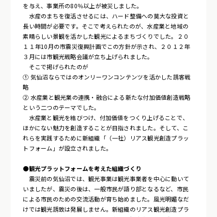
を与え、事業所の80％以上が被災しました。
水産のまちを復活させるには、ハード整備への莫大な投資と
長い時間が必要です。そこで考えられたのが、水産業と地域の
素晴らしい景観を活かした観光によるまちづくりでした。２０
１１年10月の市震災復興計画でこの方針が示され、２０１２年
３月には市観光戦略会議が立ち上げられました。
そこで掲げられたのが
① 気仙沼ならではのオンリーワンコンテンツを活かした誘客戦
略
② 水産業と観光業の連携・融合による新たな付加価値創造戦略
という二つのテーマでした。
水産業と観光を結びつけ、付加価値をつくり上げることで、
ほかにない魅力を創造することが目指されました。そして、こ
れらを実践するために新組織「（一社）リアス観光創造プラッ
トフォーム」が設立されました。
●観光プラットフォームを考えた組織づくり
震災前の気仙沼では、観光事業は観光事業者を中心に動いて
いましたが、震災の後は、一般市民が語り部となるなど、市民
による市民のための交流活動が育ち始めました。風光明媚なだ
けでは観光誘致は発展しません。新組織のリアス観光創造プラ